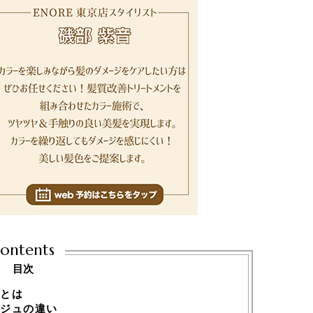
ontents
目次
とは
ジュの違い