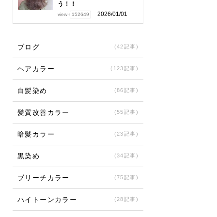
う！！
2026/01/01
view
152649
ブログ
(42記事)
ヘアカラー
(123記事)
白髪染め
(86記事)
髪質改善カラー
(55記事)
暗髪カラー
(23記事)
黒染め
(34記事)
ブリーチカラー
(75記事)
ハイトーンカラー
(28記事)