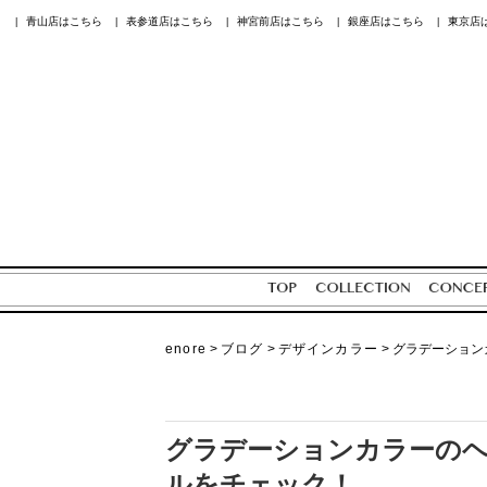
青山店はこちら
表参道店はこちら
神宮前店はこちら
銀座店はこちら
東京店
|
|
|
|
|
enore
>
ブログ
>
デザインカラー
>
グラデーション
グラデーションカラーのヘ
ルをチェック！