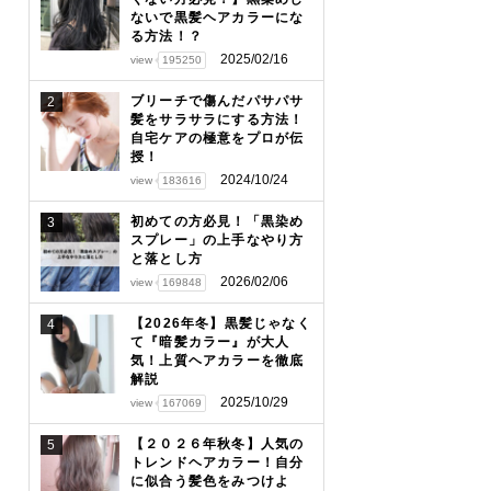
ないで黒髪ヘアカラーにな
る方法！？
2025/02/16
view
195250
ブリーチで傷んだパサパサ
2
髪をサラサラにする方法！
自宅ケアの極意をプロが伝
授！
2024/10/24
view
183616
初めての方必見！「黒染め
3
スプレー」の上手なやり方
と落とし方
2026/02/06
view
169848
【2026年冬】黒髪じゃなく
4
て『暗髪カラー』が大人
気！上質ヘアカラーを徹底
解説
2025/10/29
view
167069
【２０２６年秋冬】人気の
5
トレンドヘアカラー！自分
に似合う髪色をみつけよ