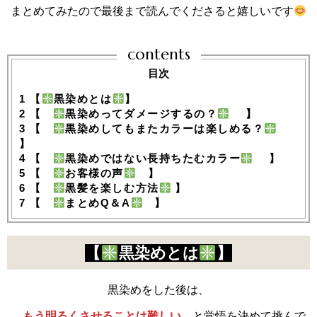
まとめてみたので最後まで読んでくださると嬉しいです
contents
目次
1
【
黒染めとは
】
2
【
黒染めってダメージするの？
】
3
【
黒染めしてもまたカラーは楽しめる？
】
4
【
黒染めではない長持ちたむカラー
】
5
【
お客様の声
】
6
【
黒髪を楽しむ方法
】
7
【
まとめQ＆A
】
【
黒染めとは
】
黒染めをした後は、
もう明るくさせることは難しい
と覚悟を決めて挑んで