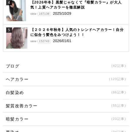
【2026年冬】黒髪じゃなくて『暗髪カラー』が大人
4
気！上質ヘアカラーを徹底解説
2025/10/29
view
167136
【２０２６年秋冬】人気のトレンドヘアカラー！自分
5
に似合う髪色をみつけよう！！
2026/01/01
view
152743
ブログ
(42記事)
ヘアカラー
(123記事)
白髪染め
(86記事)
髪質改善カラー
(55記事)
暗髪カラー
(23記事)
(34記事)