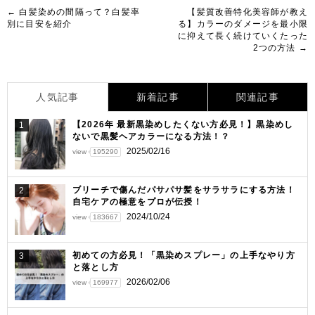
投
← 白髪染めの間隔って？白髪率
【髪質改善特化美容師が教え
別に目安を紹介
る】カラーのダメージを最小限
稿
に抑えて長く続けていくたった
2つの方法 →
ナ
ビ
ゲ
人気記事
新着記事
関連記事
ー
【2026年 最新黒染めしたくない方必見！】黒染めし
1
ないで黒髪ヘアカラーになる方法！？
シ
2025/02/16
view
195290
ョ
ン
ブリーチで傷んだパサパサ髪をサラサラにする方法！
2
自宅ケアの極意をプロが伝授！
2024/10/24
view
183667
初めての方必見！「黒染めスプレー」の上手なやり方
3
と落とし方
2026/02/06
view
169977