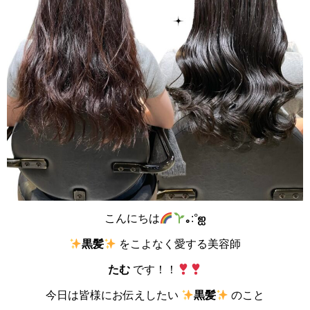
こんにちは
｡
:°
ஐ
黒髪
をこよなく愛する美容師
たむ
です！！
今日は皆様にお伝えしたい
黒髪
のこと