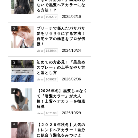
ないで黒髪ヘアカラーにな
る方法！？
2025/02/16
view
195270
ブリーチで傷んだパサパサ
2
髪をサラサラにする方法！
自宅ケアの極意をプロが伝
授！
2024/10/24
view
183644
初めての方必見！「黒染め
3
スプレー」の上手なやり方
と落とし方
2026/02/06
view
169927
【2026年冬】黒髪じゃなく
4
て『暗髪カラー』が大人
気！上質ヘアカラーを徹底
解説
2025/10/29
view
167108
【２０２６年秋冬】人気の
5
トレンドヘアカラー！自分
に似合う髪色をみつけよ