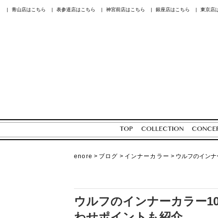
青山店はこちら
表参道店はこちら
神宮前店はこちら
銀座店はこちら
東京店
|
|
|
|
|
enore
>
ブログ
>
インナーカラー
>
ウルフのインナ
ウルフのインナーカラー1
わせポイントも紹介