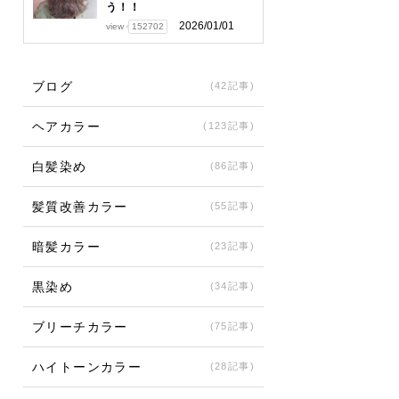
う！！
2026/01/01
view
152702
ブログ
(42記事)
ヘアカラー
(123記事)
白髪染め
(86記事)
髪質改善カラー
(55記事)
暗髪カラー
(23記事)
黒染め
(34記事)
ブリーチカラー
(75記事)
ハイトーンカラー
(28記事)