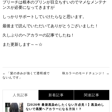
ブリーチは根本のプリンが目立ちすいのでマメなメンテナ
ンスが必要になってきますが
しっかりサポートしていけたらなと思います。
最後まで読んでいただいてありがとうございました！
久しぶりのヘアカラーの記事でしたね！
また更新します～～☆
投
← 「髪の赤みが強くて透明感で
秋カラーのモードチェンジ！ →
ないんです」
稿
ナ
人気記事
新着記事
関連記事
ビ
ゲ
【2026年 最新黒染めしたくない方必見！】黒染めし
1
ないで黒髪ヘアカラーになる方法！？