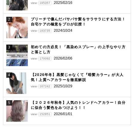
ー
2025/02/16
view
195357
シ
ョ
ブリーチで傷んだパサパサ髪をサラサラにする方法！
2
自宅ケアの極意をプロが伝授！
ン
2024/10/24
view
183735
初めての方必見！「黒染めスプレー」の上手なやり方
3
と落とし方
2026/02/06
view
170092
【2026年冬】黒髪じゃなくて『暗髪カラー』が大人
4
気！上質ヘアカラーを徹底解説
2025/10/29
view
167242
【２０２６年秋冬】人気のトレンドヘアカラー！自分
5
に似合う髪色をみつけよう！！
2026/01/01
view
152851