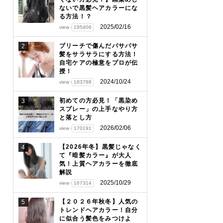
ないで黒髪ヘアカラーにな
る方法！？
2025/02/16
view
195406
ブリーチで傷んだパサパサ
2
髪をサラサラにする方法！
自宅ケアの極意をプロが伝
授！
2024/10/24
view
183788
初めての方必見！「黒染め
3
スプレー」の上手なやり方
と落とし方
2026/02/06
view
170191
【2026年冬】黒髪じゃなく
4
て『暗髪カラー』が大人
気！上質ヘアカラーを徹底
解説
2025/10/29
view
167314
【２０２６年秋冬】人気の
5
トレンドヘアカラー！自分
に似合う髪色をみつけよ