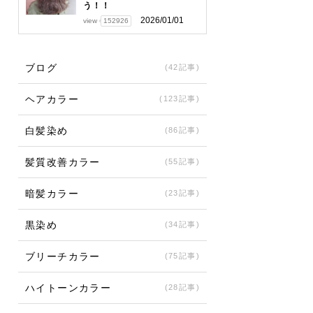
う！！
2026/01/01
view
152926
ブログ
(42記事)
ヘアカラー
(123記事)
白髪染め
(86記事)
髪質改善カラー
(55記事)
暗髪カラー
(23記事)
黒染め
(34記事)
ブリーチカラー
(75記事)
ハイトーンカラー
(28記事)