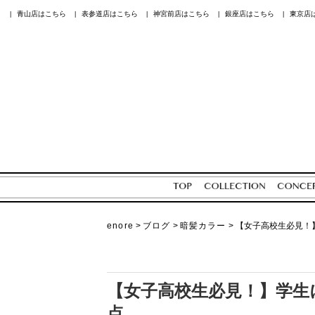
青山店はこちら
表参道店はこちら
神宮前店はこちら
銀座店はこちら
東京店
|
|
|
|
|
enore
>
ブログ
>
暗髪カラー
>
【女子高校生必見！
【女子高校生必見！】学生
点