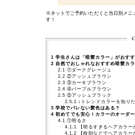
※ネットでご予約いただくと当日別メニ
す！
c
1
学生さんは「暗髪カラー」がおすす
2
自然でおしゃれなおすすめ暗髪カラ
2.1
①ダークグレージュ
2.2
②アッシュブラウン
2.3
③カーキブラウン
2.4
④パープルブラウン
2.5
⑤アッシュブラック
2.5.1
↓トレンドカラーを知り
3
学校でバレない髪色はある？
4
初めてでも安心！カラーのオーダー
4.1
①明るさ
4.1.1
【明るすぎるヘアカラー
4.1.2
【校則などでヘアカラー