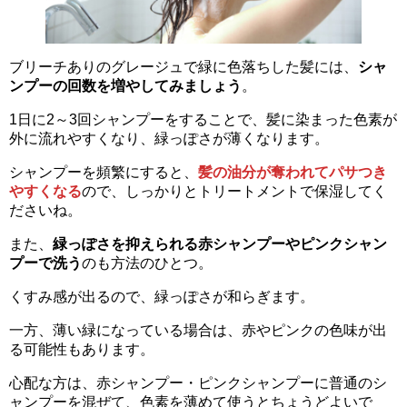
ブリーチありのグレージュで緑に色落ちした髪には、
シャ
ンプーの回数を増やしてみましょう
。
1日に2～3回シャンプーをすることで、髪に染まった色素が
外に流れやすくなり、緑っぽさが薄くなります。
シャンプーを頻繁にすると、
髪の油分が奪われてパサつき
やすくなる
ので、しっかりとトリートメントで保湿してく
ださいね。
また、
緑っぽさを抑えられる赤シャンプーやピンクシャン
プーで洗う
のも方法のひとつ。
くすみ感が出るので、緑っぽさが和らぎます。
一方、薄い緑になっている場合は、赤やピンクの色味が出
る可能性もあります。
心配な方は、赤シャンプー・ピンクシャンプーに普通のシ
ャンプーを混ぜて、色素を薄めて使うとちょうどよいで