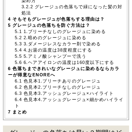
染め方
3.2.2
グレージュの色落ちで緑になった髪の対
処法
4
そもそもグレージュが色落ちする理由は？
5
グレージュの色落ちを防ぐ方法は？
5.1
1.ブリーチなしのグレージュに染める
5.2
2.暗めのグレージュに染める
5.3
3.ダメージレスなカラー剤で染める
5.4
4.お湯の温度は38度程度にする
5.5
5.アミノ酸シャンプーで洗う
5.6
6.ヘアアイロンの温度は160度以下にする
6
色落ちまできれいなグレージュに染めるならカラ
ーが得意なENOREへ
6.1
色見本1.ブリーチありのグレージュ
6.2
色見本2.ブリーチなしのグレージュ
6.3
色見本3.アッシュグレージュ×ハイライト
6.4
色見本4.アッシュグレージュ×細かめハイライ
ト
7
まとめ