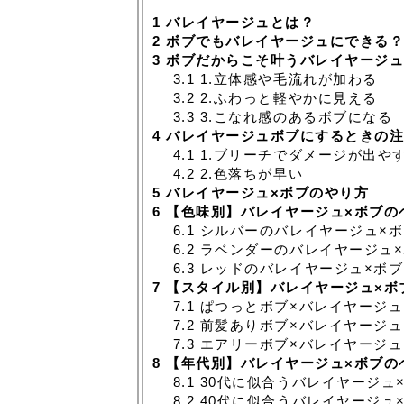
1
バレイヤージュとは？
2
ボブでもバレイヤージュにできる
3
ボブだからこそ叶うバレイヤージュ
3.1
1.立体感や毛流れが加わる
3.2
2.ふわっと軽やかに見える
3.3
3.こなれ感のあるボブになる
4
バレイヤージュボブにするときの注
4.1
1.ブリーチでダメージが出や
4.2
2.色落ちが早い
5
バレイヤージュ×ボブのやり方
6
【色味別】バレイヤージュ×ボブの
6.1
シルバーのバレイヤージュ×ボ
6.2
ラベンダーのバレイヤージュ×
6.3
レッドのバレイヤージュ×ボブ
7
【スタイル別】バレイヤージュ×ボ
7.1
ぱつっとボブ×バレイヤージュ
7.2
前髪ありボブ×バレイヤージュ
7.3
エアリーボブ×バレイヤージュ
8
【年代別】バレイヤージュ×ボブの
8.1
30代に似合うバレイヤージュ
8.2
40代に似合うバレイヤージュ