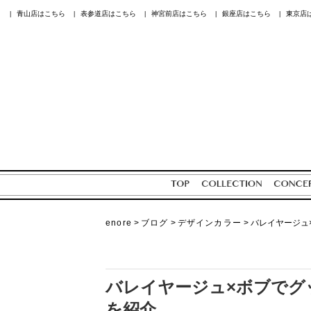
青山店はこちら
表参道店はこちら
神宮前店はこちら
銀座店はこちら
東京店
|
|
|
|
|
enore
>
ブログ
>
デザインカラー
>
バレイヤージュ
バレイヤージュ×ボブでグ
を紹介