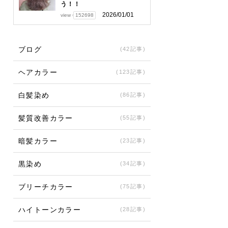
う！！
2026/01/01
view
152698
ブログ
(42記事)
ヘアカラー
(123記事)
白髪染め
(86記事)
髪質改善カラー
(55記事)
暗髪カラー
(23記事)
黒染め
(34記事)
ブリーチカラー
(75記事)
ハイトーンカラー
(28記事)