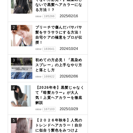
ないで黒髪ヘアカラーにな
る方法！？
2025/02/16
view
195266
ブリーチで傷んだパサパサ
2
髪をサラサラにする方法！
自宅ケアの極意をプロが伝
授！
2024/10/24
view
183641
初めての方必見！「黒染め
3
スプレー」の上手なやり方
と落とし方
2026/02/06
view
169922
【2026年冬】黒髪じゃなく
4
て『暗髪カラー』が大人
気！上質ヘアカラーを徹底
解説
2025/10/29
view
167103
【２０２６年秋冬】人気の
5
トレンドヘアカラー！自分
に似合う髪色をみつけよ