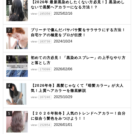
ー
【2026年 最新黒染めしたくない方必見！】黒染めし
1
ないで黒髪ヘアカラーになる方法！？
シ
2025/02/16
view
195359
ョ
ン
ブリーチで傷んだパサパサ髪をサラサラにする方法！
2
自宅ケアの極意をプロが伝授！
2024/10/24
view
183739
初めての方必見！「黒染めスプレー」の上手なやり方
3
と落とし方
2026/02/06
view
170099
【2026年冬】黒髪じゃなくて『暗髪カラー』が大人
4
気！上質ヘアカラーを徹底解説
2025/10/29
view
167246
【２０２６年秋冬】人気のトレンドヘアカラー！自分
5
に似合う髪色をみつけよう！！
2026/01/01
view
152854