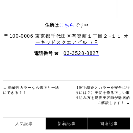
住所
は
こちら
です✂︎
〒100-0006 東京都千代田区有楽町１丁目２−１１ オ
ーキッドスクエアビル ７F
電話番号
☎︎
03-3528-8827
投
← 弱酸性カラーなら矯正と一緒
【縮毛矯正とカラーを安全に行
にできる？！
うには？】美髪を作る正しい取
稿
り組み方を現役美容師が徹底的
に解説します！ →
ナ
ビ
ゲ
人気記事
新着記事
関連記事