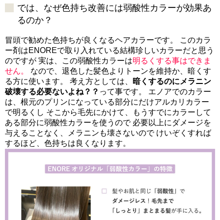
では、なぜ色持ち改善には弱酸性カラーが効果あ
るのか？
冒頭で勧めた色持ちが良くなるヘアカラーです。 このカラ
ー剤はENOREで取り入れている結構珍しいカラーだと思う
のですが 実は、この弱酸性カラーは
明るくする事はできま
せん。
なので、退色した髪色よりトーンを維持か、暗くす
る方に使います。 考え方としては、
暗くするのにメラニン
破壊する必要ないよね？？
って事です。 エノアでのカラー
は、根元のプリンになっている部分にだけアルカリカラー
で明るくし そこから毛先にかけて、もうすでにカラーして
ある部分に弱酸性カラーを使うので 必要以上にダメージを
与えることなく、メラニンも壊さないので けいぞくすれば
するほど、色持ちは良くなります。