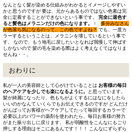
なんとなく髪が染める仕組みがわかるとイメージしやすい
かと思うのですが 要は、元からあるものではない色素は完
全に定着することができないという事です。
完全に退色す
ると髪色はメラニンだけの色になります。
↑
多分みなさん
が色落ち気になるのって、この色ですよね？
でも、一度カ
ラーするということは、メラニンを壊しているという事で
す。 なので、もう地毛に戻したいとなれば我慢して伸ばす
しかないので 髪の毛を染める際はよく考えなくてはなりま
せんね・・。
おわりに
私が一人の美容師として心がけていることは
お客様の毎日
のヘアケアを少しでも楽になるように。
と思っています。
髪が綺麗になったり、色もちがよくするにはなにをしたら
いいのかなんて いくらでもお伝えできるのですが どんだけ
がんばってお客様がヘアケアしてたって毎回するカラーで
必要以上のパワーの薬剤を使われたら、毎日お客様の努力
がまた振り出しに戻ります。 私が弱酸性をこんなにもごり
押しする理由はそこにあるんです！！！ こんなにずらずら