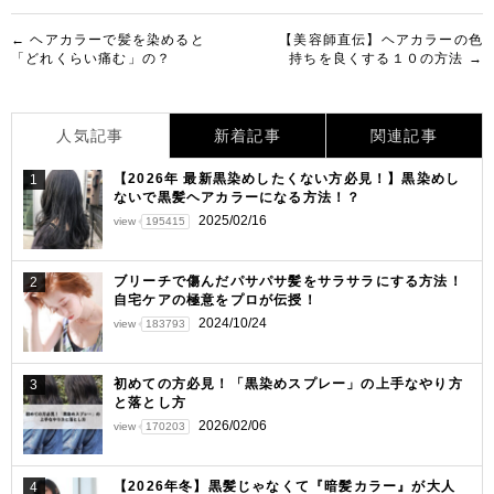
投
← ヘアカラーで髪を染めると
【美容師直伝】ヘアカラーの色
「どれくらい痛む」の？
持ちを良くする１０の方法 →
稿
ナ
人気記事
新着記事
関連記事
ビ
ゲ
【2026年 最新黒染めしたくない方必見！】黒染めし
1
ないで黒髪ヘアカラーになる方法！？
ー
2025/02/16
view
195415
シ
ョ
ブリーチで傷んだパサパサ髪をサラサラにする方法！
2
自宅ケアの極意をプロが伝授！
ン
2024/10/24
view
183793
初めての方必見！「黒染めスプレー」の上手なやり方
3
と落とし方
2026/02/06
view
170203
【2026年冬】黒髪じゃなくて『暗髪カラー』が大人
4