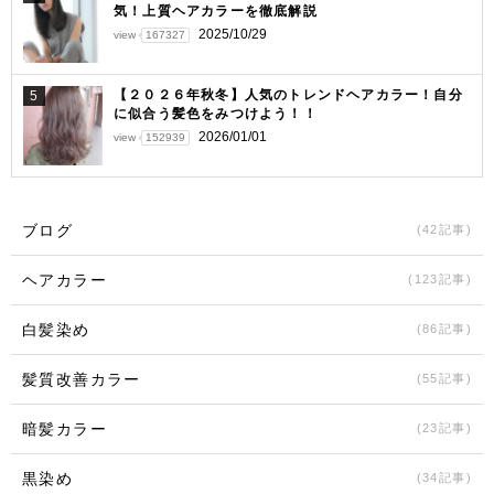
気！上質ヘアカラーを徹底解説
2025/10/29
view
167327
【２０２６年秋冬】人気のトレンドヘアカラー！自分
5
に似合う髪色をみつけよう！！
2026/01/01
view
152939
ブログ
(42記事)
ヘアカラー
(123記事)
白髪染め
(86記事)
髪質改善カラー
(55記事)
暗髪カラー
(23記事)
黒染め
(34記事)