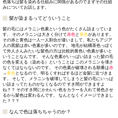
色落ちは髪を染める仕組みに関係があるのでまずその仕組
みについてお話します。
髪が染まるってどういうこと
髪の毛にはメラニン色素という色がたくさん詰まっていま
す。 そのメラニンは大きく分けて
赤色
と
黄色
があります。
その赤と黄色は一人一人割合が違いまして、私たちアジア
人の黒髪は赤い色素が多いのです。 地毛が結構茶色っぽく
て外人さんみたいな髪色の方は比較的黄色い色素が多いと
いうことなんです。 そんな色素がいっぱい詰まった髪の毛
の色を変える（染める）ということは このメラニンを壊さ
なくてはならないのです。 その色素が破壊される順番は
赤
→
黄色
となるので、明るくすればするほど金髪に近づきま
す。 そして、メラニンを破壊してしまうと髪の毛にいっぱ
い詰まってたものがなくなるので すき間ができますよ
ね？？ そのすき間にかわいい色をカラーを入れて発色させ
るから髪色は変わるんです。 なんとなくイメージできまし
た？？？
なんで色は落ちちゃうのか？