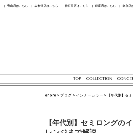
青山店はこちら
表参道店はこちら
神宮前店はこちら
銀座店はこちら
東京店
|
|
|
|
|
enore
>
ブログ
>
インナーカラー
>
【年代別】セミ
【年代別】セミロングのイ
レンジまで解説