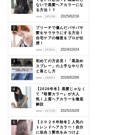
ないで黒髪ヘアカラーにな
る方法！？
2025/02/16
view
195266
ブリーチで傷んだパサパサ
2
髪をサラサラにする方法！
自宅ケアの極意をプロが伝
授！
2024/10/24
view
183641
初めての方必見！「黒染め
3
スプレー」の上手なやり方
と落とし方
2026/02/06
view
169921
【2026年冬】黒髪じゃなく
4
て『暗髪カラー』が大人
気！上質ヘアカラーを徹底
解説
2025/10/29
view
167103
【２０２６年秋冬】人気の
5
トレンドヘアカラー！自分
に似合う髪色をみつけよ