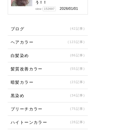
う！！
2026/01/01
view
152697
ブログ
(42記事)
ヘアカラー
(123記事)
白髪染め
(86記事)
髪質改善カラー
(55記事)
暗髪カラー
(23記事)
黒染め
(34記事)
ブリーチカラー
(75記事)
ハイトーンカラー
(28記事)