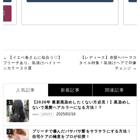
投
← 【イエベ春さんに似合う♡】
【レディース】赤髪×パーマス
ブリーチあり。垢抜けハイトー
タイル特集！垢抜けヘアで印象
稿
ンカラー２０選
チェンジ →
ナ
ビ
人気記事
新着記事
関連記事
ゲ
【2026年 最新黒染めしたくない方必見！】黒染めし
1
ー
ないで黒髪ヘアカラーになる方法！？
シ
2025/02/16
view
195471
ョ
ブリーチで傷んだパサパサ髪をサラサラにする方法！
2
ン
自宅ケアの極意をプロが伝授！