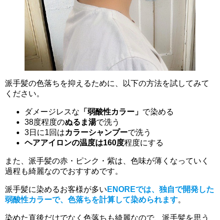
派手髪の色落ちを抑えるために、以下の方法を試してみて
ください。
ダメージレスな
「弱酸性カラー」
で染める
38度程度の
ぬるま湯
で洗う
3日に1回は
カラーシャンプー
で洗う
ヘアアイロンの温度は160度
程度にする
また、派手髪の赤・ピンク・紫は、色味が薄くなっていく
過程も綺麗なのでおすすめです。
派手髪に染めるお客様が多い
ENOREでは、独自で開発した
弱酸性カラーで、色落ちを計算して染められます
。
染めた直後だけでなく色落ちも綺麗なので、派手髪を思う