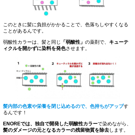
このときに髪に負担がかかることで、色落ちしやすくなる
ことがあるんです。
弱酸性カラーは、髪と同じ
「弱酸性」
の薬剤で、
キューテ
ィクルを開かずに染料を発色
させます。
髪内部の色素や栄養を閉じ込めるので、色持ちがアップ
す
るんです！
ENOREでは、独自で開発した弱酸性カラー
で染めながら、
髪のダメージの元となるカラーの残留物質を除去
します。