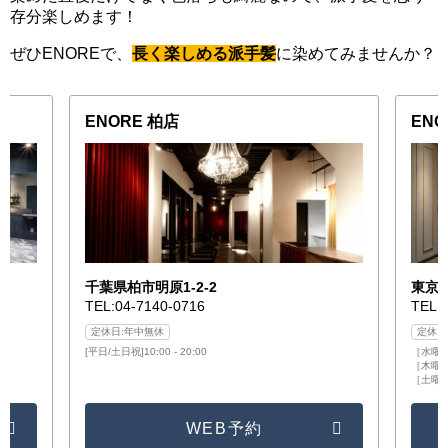
存分楽しめます！
ぜひENOREで、
長く楽しめる派手髪
に染めてみませんか？
ENORE 柏店
EN
千葉県柏市明原1-2-2
東京都
TEL:04-7140-0716
TEL:
定休日:年中無休
定休日
[平日/土日祝]10:00 - 20:00
［水曜日］
［木曜日/
［土曜日/
WEB予約