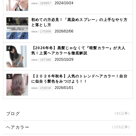
2024/10/24
view
183857
初めての方必見！「黒染めスプレー」の上手なやり方
3
と落とし方
2026/02/06
view
170306
【2026年冬】黒髪じゃなくて『暗髪カラー』が大人
4
気！上質ヘアカラーを徹底解説
2025/10/29
view
167396
【２０２６年秋冬】人気のトレンドヘアカラー！自分
5
に似合う髪色をみつけよう！！
2026/01/01
view
153019
ブログ
(42記事)
ヘアカラー
(123記事)