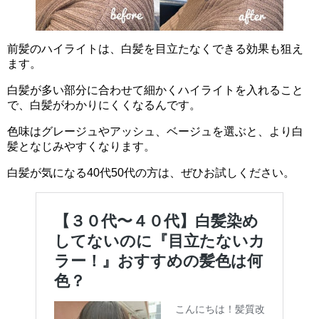
前髪のハイライトは、白髪を目立たなくできる効果も狙え
ます。
白髪が多い部分に合わせて細かくハイライトを入れること
で、白髪がわかりにくくなるんです。
色味はグレージュやアッシュ、ベージュを選ぶと、より白
髪となじみやすくなります。
白髪が気になる40代50代の方は、ぜひお試しください。