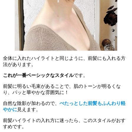
全体に入れたハイライトと同じように、前髪にも入れる方
法があります。
これが一番ベーシックなスタイル
です。
前髪に明るい毛束があることで、肌のトーンが明るくな
り、パッと華やかな雰囲気に！
自然な陰影が加わるので、
ぺたっとした前髪もふんわり軽
やかに
見えます。
前髪ハイライトの入れ方に迷ったら、このスタイルがおす
すめです。