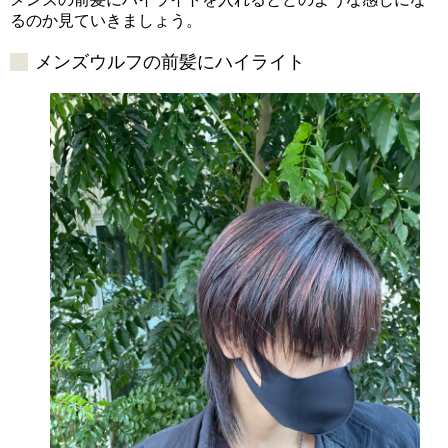
るのか見ていきましょう。
メンズウルフの前髪にハイライト