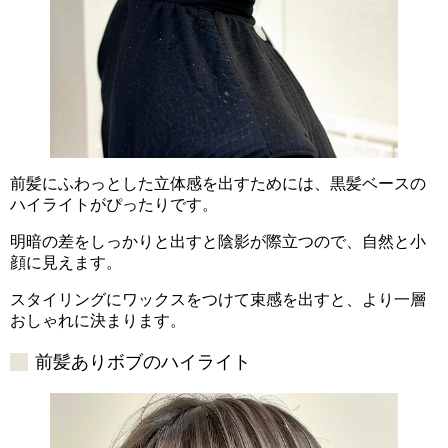
前髪にふわっとした立体感を出すためには、黒髪ベースの
ハイライトがぴったりです。
明暗の差をしっかりと出すと陰影が際立つので、自然と小
顔に見えます。
スタイリングにワックスをつけて束感を出すと、より一層
おしゃれに決まります。
前髪ありボブのハイライト