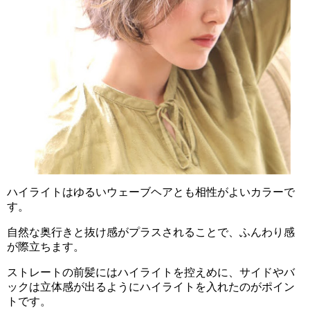
ハイライトはゆるいウェーブヘアとも相性がよいカラーで
す。
自然な奥行きと抜け感がプラスされることで、ふんわり感
が際立ちます。
ストレートの前髪にはハイライトを控えめに、サイドやバ
ックは立体感が出るようにハイライトを入れたのがポイン
トです。