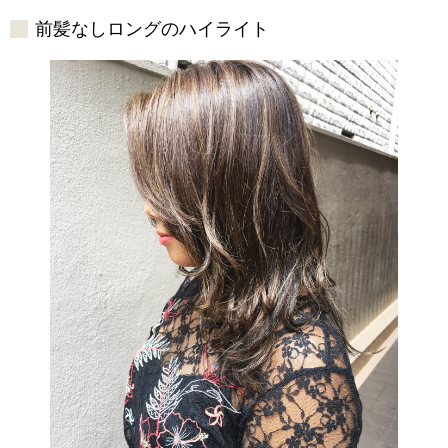
前髪なしロングのハイライト