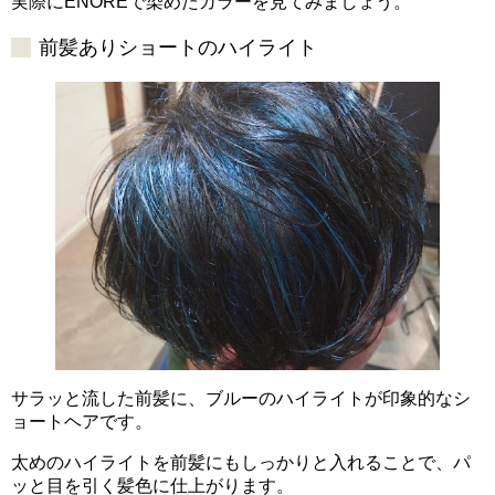
実際にENOREで染めたカラーを見てみましょう。
前髪ありショートのハイライト
サラッと流した前髪に、ブルーのハイライトが印象的なシ
ョートヘアです。
太めのハイライトを前髪にもしっかりと入れることで、パ
ッと目を引く髪色に仕上がります。