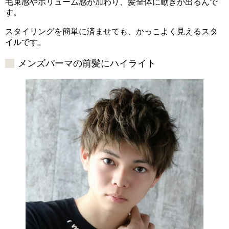
毛束感やボリューム感が加わり、髪全体に動きが出るんで
す。
スタイリングを簡単に済ませても、かっこよく見えるスタ
イルです。
メンズパーマの前髪にハイライト