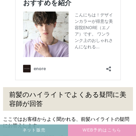
前髪のハイライトでよくある疑問に美
容師が回答
ここではお客様からよく聞かれる、前髪ハイライトの疑問
にお答えします。
ネット販売
WEB予約はこちら