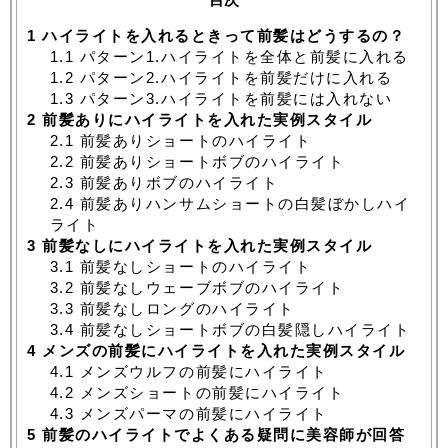
1
ハイライトを入れるときって前髪はどうするの？
1.1
パターン1.ハイライトを全体と前髪に入れる
1.2
パターン2.ハイライトを前髪だけに入れる
1.3
パターン3.ハイライトを前髪には入れない
2
前髪ありにハイライトを入れた実例スタイル
2.1
前髪ありショートのハイライト
2.2
前髪ありショートボブのハイライト
2.3
前髪ありボブのハイライト
2.4
前髪ありハンサムショートの白髪ぼかしハイ
ライト
3
前髪なしにハイライトを入れた実例スタイル
3.1
前髪なしショートのハイライト
3.2
前髪なしウェーブボブのハイライト
3.3
前髪なしロングのハイライト
3.4
前髪なしショートボブの白髪隠しハイライト
4
メンズの前髪にハイライトを入れた実例スタイル
4.1
メンズウルフの前髪にハイライト
4.2
メンズショートの前髪にハイライト
4.3
メンズパーマの前髪にハイライト
5
前髪のハイライトでよくある疑問に美容師が回答