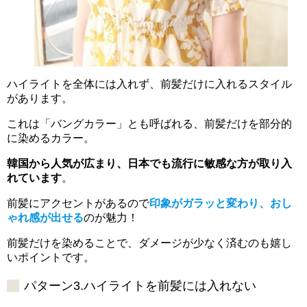
ハイライトを全体には入れず、前髪だけに入れるスタイル
があります。
これは「バングカラー」とも呼ばれる、前髪だけを部分的
に染めるカラー。
韓国から人気が広まり、日本でも流行に敏感な方が取り入
れています
。
前髪にアクセントがあるので
印象がガラッと変わり、おし
ゃれ感が出せる
のが魅力！
前髪だけを染めることで、ダメージが少なく済むのも嬉し
いポイントです。
パターン3.ハイライトを前髪には入れない