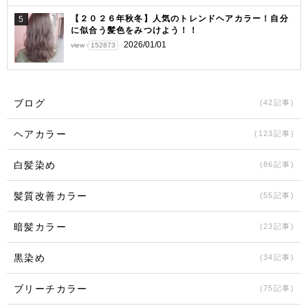
【２０２６年秋冬】人気のトレンドヘアカラー！自分
5
に似合う髪色をみつけよう！！
2026/01/01
view
152873
ブログ
(42記事)
ヘアカラー
(123記事)
白髪染め
(86記事)
髪質改善カラー
(55記事)
暗髪カラー
(23記事)
黒染め
(34記事)
ブリーチカラー
(75記事)