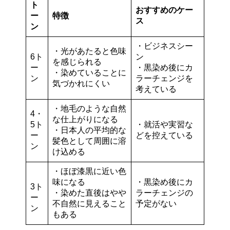
ト
おすすめのケー
ー
特徴
ス
ン
・ビジネスシー
・光があたると色味
6ト
ン
を感じられる
ー
・黒染め後にカ
・染めていることに
ン
ラーチェンジを
気づかれにくい
考えている
・地毛のような自然
4・
な仕上がりになる
5ト
・就活や実習な
・日本人の平均的な
ー
どを控えている
髪色として周囲に溶
ン
け込める
・ほぼ漆黒に近い色
味になる
・黒染め後にカ
3ト
・染めた直後はやや
ラーチェンジの
ー
不自然に見えること
予定がない
ン
もある