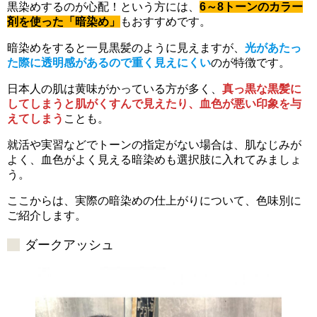
黒染めするのが心配！という方には、
6～8トーンのカラー
剤を使った「暗染め」
もおすすめです。
暗染めをすると一見黒髪のように見えますが、
光があたっ
た際に透明感があるので重く見えにくい
のが特徴です。
日本人の肌は黄味がかっている方が多く、
真っ黒な黒髪に
してしまうと肌がくすんで見えたり、血色が悪い印象を与
えてしまう
ことも。
就活や実習などでトーンの指定がない場合は、肌なじみが
よく、血色がよく見える暗染めも選択肢に入れてみましょ
う。
ここからは、実際の暗染めの仕上がりについて、色味別に
ご紹介します。
ダークアッシュ