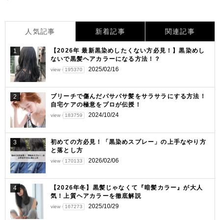
ナ
ビ
人気記事
新着記事
関連記事
ゲ
【2026年 最新黒染めしたくない方必見！】黒染めし
1
ー
ないで黒髪ヘアカラーになる方法！？
シ
2025/02/16
view
195370
ョ
ブリーチで傷んだパサパサ髪をサラサラにする方法！
2
ン
自宅ケアの極意をプロが伝授！
2024/10/24
view
183759
初めての方必見！「黒染めスプレー」の上手なやり方
3
と落とし方
2026/02/06
view
170133
【2026年冬】黒髪じゃなくて『暗髪カラー』が大人
4
気！上質ヘアカラーを徹底解説
2025/10/29
view
167273