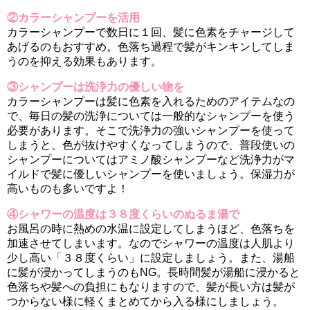
②カラーシャンプーを活用
カラーシャンプーで数日に１回、髪に色素をチャージして
あげるのもおすすめ。色落ち過程で髪がキンキンしてしま
うのを抑える効果もあります。
③シャンプーは洗浄力の優しい物を
カラーシャンプーは髪に色素を入れるためのアイテムなの
で、毎日の髪の洗浄については一般的なシャンプーを使う
必要があります。そこで洗浄力の強いシャンプーを使って
しまうと、色が抜けやすくなってしまうので、普段使いの
シャンプーについてはアミノ酸シャンプーなど洗浄力がマ
イルドで髪に優しいシャンプーを使いましょう。保湿力が
高いものも多いですよ！
④シャワーの温度は３８度くらいのぬるま湯で
お風呂の時に熱めの水温に設定してしまうほど、色落ちを
加速させてしまいます。なのでシャワーの温度は人肌より
少し高い「３８度くらい」に設定しましょう。また、湯船
に髪が浸かってしまうのもNG。長時間髪が湯船に浸かると
色落ちや髪への負担にもなりますので、髪が長い方は髪が
つからない様に軽くまとめてから入る様にしましょう。