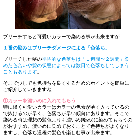
ブリーチすると可愛いカラーで染める事が出来ますが
１番の悩みはブリーチダメージによる「色落ち」
ブリーチした髪の
平均的な色落ちは「１週間〜２週間」染
めた色合いや髪の状態によっては数日で色落ちしてしまう
こともあります
。
そこで少しでも色持ちを良くするためのポイントを簡単に
ご紹介していきますね！
①カラーを濃いめに入れてもらう
特に淡く可愛いカラーはカラーの色素が薄く入っているの
で抜けるのが早く、色落ちが早い傾向にあります。そこで
染める時は理想の髪色よりも濃いめ(暗め)に染めてもらうの
がおすすめ。濃いめに染めておくことで色持ちがよくなり
ますし、色落ち過程の髪色を楽しむ事が出来ます。