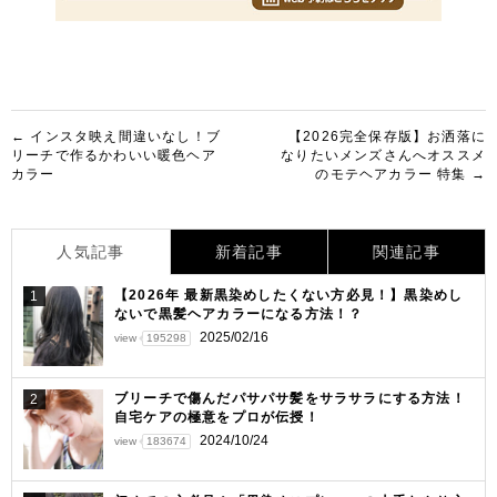
投
← インスタ映え間違いなし！ブ
【2026完全保存版】お洒落に
リーチで作るかわいい暖色ヘア
なりたいメンズさんへオススメ
稿
カラー
のモテヘアカラー 特集 →
ナ
ビ
人気記事
新着記事
関連記事
ゲ
【2026年 最新黒染めしたくない方必見！】黒染めし
1
ー
ないで黒髪ヘアカラーになる方法！？
シ
2025/02/16
view
195298
ョ
ブリーチで傷んだパサパサ髪をサラサラにする方法！
2
ン
自宅ケアの極意をプロが伝授！
2024/10/24
view
183674