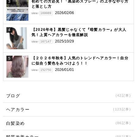
初めての方必見！「黒染めスプレー」の上手なやり方
3
と落とし方
2026/02/06
view
169989
【2026年冬】黒髪じゃなくて『暗髪カラー』が大人
4
気！上質ヘアカラーを徹底解説
2025/10/29
view
167147
【２０２６年秋冬】人気のトレンドヘアカラー！自分
5
に似合う髪色をみつけよう！！
2026/01/01
view
152750
ブログ
(42記事)
ヘアカラー
(123記事)
白髪染め
(86記事)
(55記事)