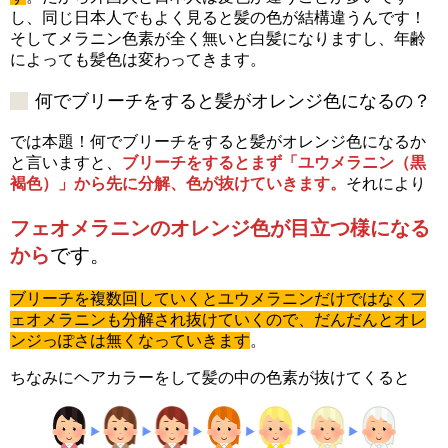
し、同じ日本人でもよく見ると髪の色が結構違うんです！
そしてメラニン色素が全く無いと白髪になりますし、年齢
によっても髪色は変わってきます。
何でブリーチをすると髪がオレンジ色になるの？
では本題！何でブリーチをすると髪がオレンジ色になるか
と言いますと、
ブリーチをするとまず「ユウメラニン（黒
褐色）」から先に分解、色が抜けていきます。
それにより
フェオメラニンのオレンジ色が目立つ様になる
から
です。
ブリーチを複数回していくとユウメラニンだけではなくフ
ェオメラニンも分解され抜けていくので、だんだんとオレ
ンジっぽさは無くなっていきます
。
ちなみにヘアカラーをして髪の中の色素が抜けてくると