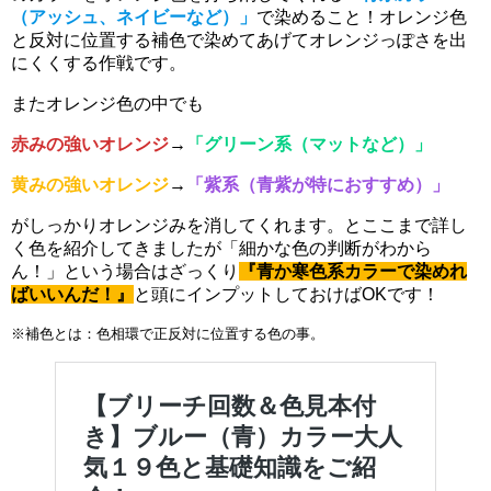
（アッシュ、ネイビーなど）」
で染めること！オレンジ色
と反対に位置する補色で染めてあげてオレンジっぽさを出
にくくする作戦です。
またオレンジ色の中でも
赤みの強いオレンジ
→
「グリーン系（マットなど）」
黄みの強いオレンジ
→
「紫系（青紫が特におすすめ）」
がしっかりオレンジみを消してくれます。とここまで詳し
く色を紹介してきましたが「細かな色の判断がわから
ん！」という場合はざっくり
『青か寒色系カラーで染めれ
ばいいんだ！』
と頭にインプットしておけばOKです！
※補色とは：色相環で正反対に位置する色の事。