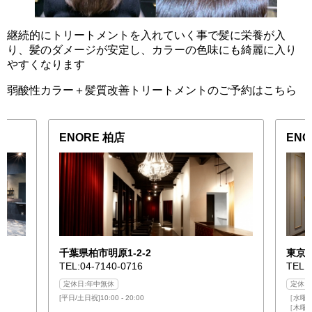
継続的にトリートメントを入れていく事で髪に栄養が入
り、髪のダメージが安定し、カラーの色味にも綺麗に入り
やすくなります
弱酸性カラー＋髪質改善トリートメントのご予約はこちら
ENORE 柏店
EN
千葉県柏市明原1-2-2
東京都
TEL:04-7140-0716
TEL:
定休日:年中無休
定休日
[平日/土日祝]10:00 - 20:00
［水曜日］
［木曜日/