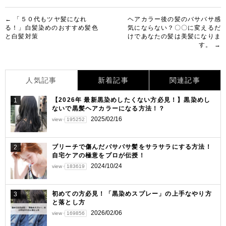
投
← 「５０代もツヤ髪になれ
ヘアカラー後の髪のバサバサ感
る！」白髪染めのおすすめ髪色
気にならない？〇〇に変えるだ
稿
と白髪対策
けであなたの髪は美髪になりま
す。 →
ナ
ビ
ゲ
人気記事
新着記事
関連記事
ー
【2026年 最新黒染めしたくない方必見！】黒染めし
1
ないで黒髪ヘアカラーになる方法！？
シ
2025/02/16
view
195252
ョ
ン
ブリーチで傷んだパサパサ髪をサラサラにする方法！
2
自宅ケアの極意をプロが伝授！
2024/10/24
view
183619
初めての方必見！「黒染めスプレー」の上手なやり方
3
と落とし方
2026/02/06
view
169856