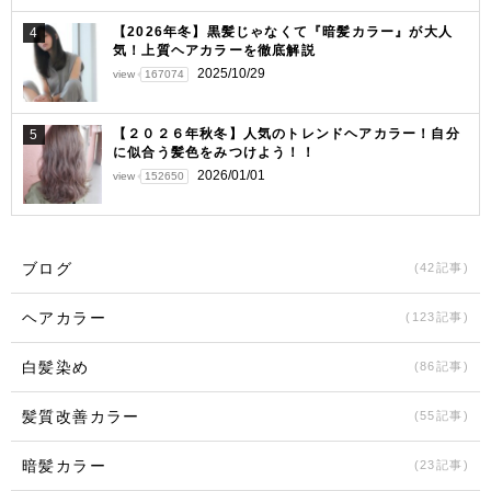
【2026年冬】黒髪じゃなくて『暗髪カラー』が大人
4
気！上質ヘアカラーを徹底解説
2025/10/29
view
167074
【２０２６年秋冬】人気のトレンドヘアカラー！自分
5
に似合う髪色をみつけよう！！
2026/01/01
view
152650
ブログ
(42記事)
ヘアカラー
(123記事)
白髪染め
(86記事)
髪質改善カラー
(55記事)
暗髪カラー
(23記事)