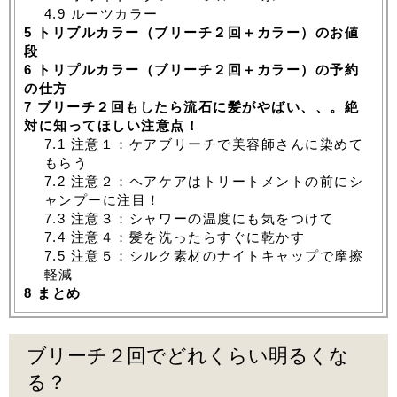
4.9
ルーツカラー
5
トリプルカラー（ブリーチ２回＋カラー）のお値
段
6
トリプルカラー（ブリーチ２回＋カラー）の予約
の仕方
7
ブリーチ２回もしたら流石に髪がやばい、、。絶
対に知ってほしい注意点！
7.1
注意１：ケアブリーチで美容師さんに染めて
もらう
7.2
注意２：ヘアケアはトリートメントの前にシ
ャンプーに注目！
7.3
注意３：シャワーの温度にも気をつけて
7.4
注意４：髪を洗ったらすぐに乾かす
7.5
注意５：シルク素材のナイトキャップで摩擦
軽減
8
まとめ
ブリーチ２回でどれくらい明るくな
る？