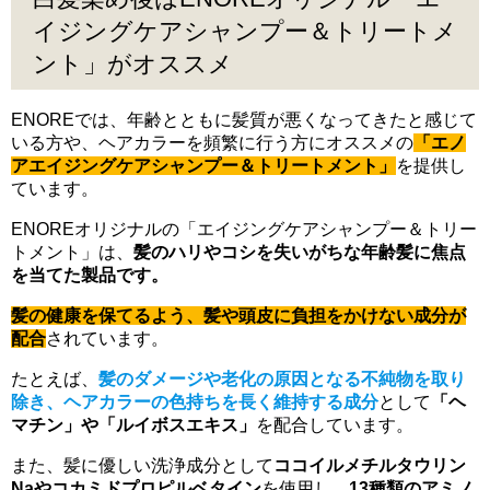
イジングケアシャンプー＆トリートメ
ント」がオススメ
ENOREでは、年齢とともに髪質が悪くなってきたと感じて
いる方や、ヘアカラーを頻繁に行う方にオススメの
「エノ
アエイジングケアシャンプー＆トリートメント」
を提供し
ています。
ENOREオリジナルの「エイジングケアシャンプー＆トリー
トメント」は、
髪のハリやコシを失いがちな年齢髪に焦点
を当てた製品です。
髪の健康を保てるよう、髪や頭皮に負担をかけない成分が
配合
されています。
たとえば、
髪のダメージや老化の原因となる不純物を取り
除き、ヘアカラーの色持ちを長く維持する成分
として
「ヘ
マチン」や「ルイボスエキス」
を配合しています。
また、髪に優しい洗浄成分として
ココイルメチルタウリン
Naやコカミドプロピルベタイン
を使用し、
13種類のアミノ