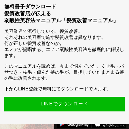
無料冊子ダウンロード
髪質改善店が伝える
弱酸性美容法マニュアル「髪質改善マニュアル」
美容業界で流行している、髪質改善。
それぞれの美容室で施す髪質改善は異なります。
何が正しい髪質改善なのか。
スマホ公式アプリのご案内
エノアが提唱する、エノア弱酸性美容法を徹底的に解説し
ます。
このマニュアルを読めば、今まで悩んでいた、くせ毛・パ
サつき・枝毛・傷んだ髪の毛が、目指していたまとまる髪
の毛に改善されます。
下からLINE登録で無料にてダウンロードできます。
LINEでダウンロード