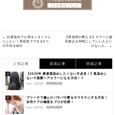
投
← 白髪染めでも明るくオシャレ
【美容師が教える】カラーと縮
にしたい！美容室でできる5つ
毛矯正を同時にしていい人とい
稿
の方法を紹介
けない人。 →
ナ
ビ
人気記事
新着記事
関連記事
ゲ
【2026年 最新黒染めしたくない方必見！】黒染めし
1
ー
ないで黒髪ヘアカラーになる方法！？
シ
2025/02/16
view
195399
ョ
ブリーチで傷んだパサパサ髪をサラサラにする方法！
2
ン
自宅ケアの極意をプロが伝授！
2024/10/24
view
183781