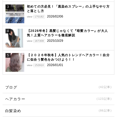
初めての方必見！「黒染めスプレー」の上手なやり方
3
と落とし方
2026/02/06
view
170182
【2026年冬】黒髪じゃなくて『暗髪カラー』が大人
4
気！上質ヘアカラーを徹底解説
2025/10/29
view
167308
【２０２６年秋冬】人気のトレンドヘアカラー！自分
5
に似合う髪色をみつけよう！！
2026/01/01
view
152910
ブログ
(42記事)
ヘアカラー
(123記事)
白髪染め
(86記事)