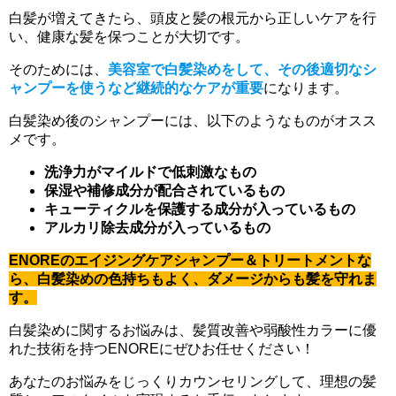
白髪が増えてきたら、頭皮と髪の根元から正しいケアを行
い、健康な髪を保つことが大切です。
そのためには、
美容室で白髪染めをして、その後適切なシ
ャンプーを使うなど継続的なケアが重要
になります。
白髪染め後のシャンプーには、以下のようなものがオスス
メです。
洗浄力がマイルドで低刺激なもの
保湿や補修成分が配合されているもの
キューティクルを保護する成分が入っているもの
アルカリ除去成分が入っているもの
ENOREのエイジングケアシャンプー＆トリートメントな
ら、白髪染めの色持ちもよく、ダメージからも髪を守れま
す。
白髪染めに関するお悩みは、髪質改善や弱酸性カラーに優
れた技術を持つENOREにぜひお任せください！
あなたのお悩みをじっくりカウンセリングして、理想の髪