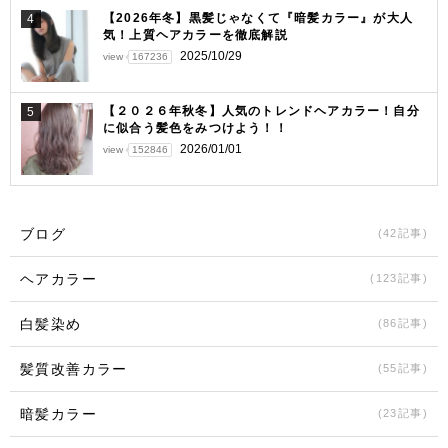
【2026年冬】黒髪じゃなくて『暗髪カラー』が大人
4
気！上質ヘアカラーを徹底解説
2025/10/29
view
167236
【２０２６年秋冬】人気のトレンドヘアカラー！自分
5
に似合う髪色をみつけよう！！
2026/01/01
view
152846
ブログ
(42記事)
ヘアカラー
(123記事)
白髪染め
(86記事)
髪質改善カラー
(55記事)
暗髪カラー
(23記事)