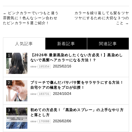
投
← ピンクカラーでいつもと違う
カラーを繰り返しても髪をツヤ
雰囲気に！色んなシーン合わせ
ツヤにするために大切な３つの
稿
たピンカラー５選ご紹介！
こと →
ナ
ビ
人気記事
新着記事
関連記事
ゲ
【2026年 最新黒染めしたくない方必見！】黒染めし
1
ー
ないで黒髪ヘアカラーになる方法！？
シ
2025/02/16
view
195354
ョ
ブリーチで傷んだパサパサ髪をサラサラにする方法！
2
ン
自宅ケアの極意をプロが伝授！
2024/10/24
view
183731
初めての方必見！「黒染めスプレー」の上手なやり方
3
と落とし方
2026/02/06
view
170088