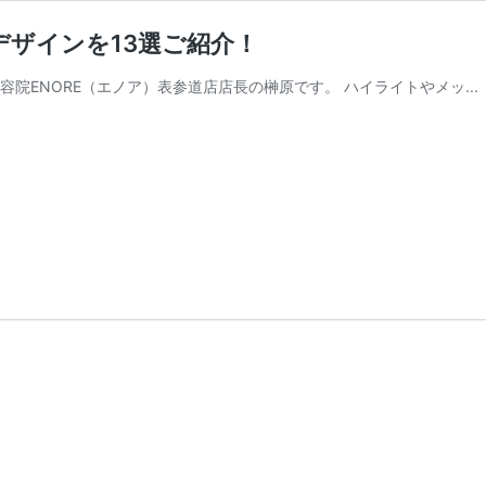
ザインを13選ご紹介！
院ENORE（エノア）表参道店店長の榊原です。 ハイライトやメッ...